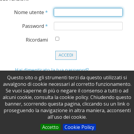
Nome utente
*
Password
*
Ricordami
ACCEDI
Hai dimenticato la tua password?
Hai dimenticato il tuo nome utente?
Questo sito o gli strumenti terzi da questo utilizzati si
Non possiedi un account? Registrati
avvalgono di cookie necessari al corretto funzionamento.
Se vuoi saperne di più o negare il consenso a tutti o ad
alcuni cookie, consulta la cookie policy. Chiudendo questo
banner, scorrendo questa pagina, cliccando su un link o
proseguendo la navigazione in altra maniera, acconsenti
Copyright © 2013-2026
Fly Solartech Solutions S.r.l.
| Tutti i
all'uso dei cookie.
diritti riservati | P.IVA 02685810307 |
Termini e condizioni
Accetto
Cookie Policy