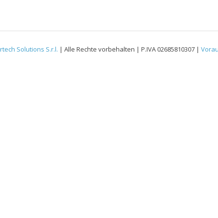
rtech Solutions S.r.l.
| Alle Rechte vorbehalten | P.IVA 02685810307 |
Vora