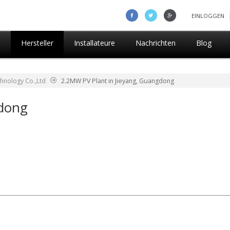
EINLOGGEN
n
Hersteller
Installateure
Nachrichten
Blog
hnology Co.,Ltd
2.2MW PV Plant in Jieyang, Guangdong
gdong