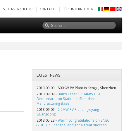
SEITENVERZEICHNIS
KONTAKTE
FÜR UNTERNEHMEN
LATEST NEWS
2013.09.09 -
800KW PV Plant in Kengzi, Shenzhen
2013.09.09 -
Han's Laser 1.134MW CGC
Demonstration Station in Shenzhen
Manufacturing Base
2013.09.09 -
2.2MW PV Plant in Jieyang,
Guangdong
2013.05.23 -
Warm congratulations on SNEC
(2013) in Shanghai and got a great success