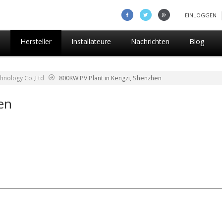
EINLOGGEN
n
Hersteller
Installateure
Nachrichten
Blog
hnology Co.,Ltd
800KW PV Plant in Kengzi, Shenzhen
en