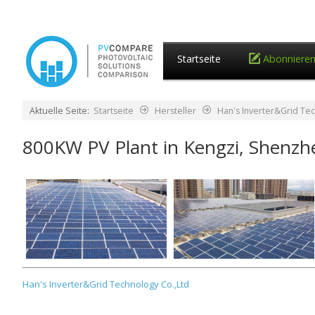
Startseite
Abonniere
Aktuelle Seite:
Startseite
Hersteller
Han's Inverter&Grid Tec
800KW PV Plant in Kengzi, Shenzh
Han's Inverter&Grid Technology Co.,Ltd