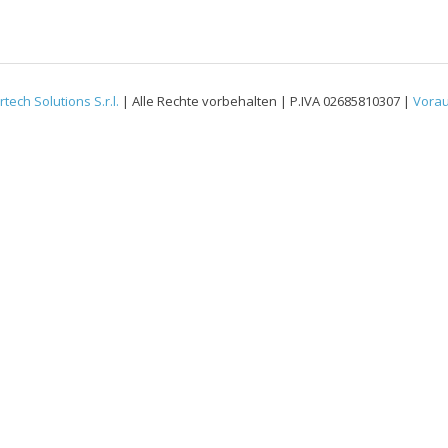
rtech Solutions S.r.l.
| Alle Rechte vorbehalten | P.IVA 02685810307 |
Vora