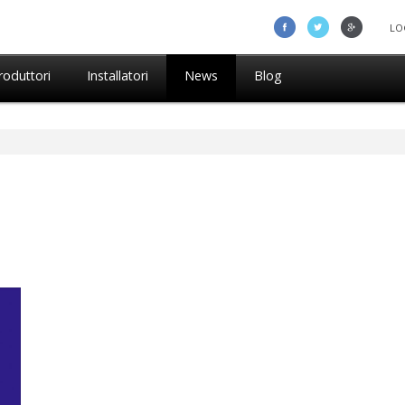
LO
roduttori
Installatori
News
Blog