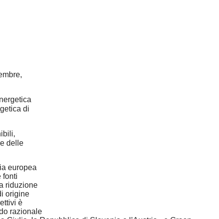
ates
cembre,
energetica
getica di
bili,
ne delle
gia europea
 fonti
la riduzione
i origine
ttivi è
odo razionale