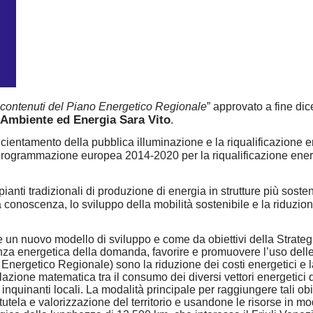
Like Our Facebook Page For More Upd
 i contenuti del Piano Energetico Regionale
” approvato a fine di
Ambiente ed Energia Sara Vito
.
fficientamento della pubblica illuminazione e la riqualificazione 
 programmazione europea 2014-2020 per la riqualificazione ener
pianti tradizionali di produzione di energia in strutture più sosteni
a conoscenza, lo sviluppo della mobilità sostenibile e la riduzio
ede un nuovo modello di sviluppo e come da obiettivi della Strate
enza energetica della domanda, favorire e promuovere l’uso delle
no Energetico Regionale) sono la riduzione dei costi energetici e 
elazione matematica tra il consumo dei diversi vettori energetici d
 inquinanti locali. La modalità principale per raggiungere tali obie
 tutela e valorizzazione del territorio e usandone le risorse in m