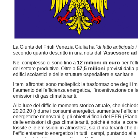
La Giunta del Friuli Venezia Giulia
ha
“di fatto anticipato
Assessore ad 
secondo quanto descritto in una nota dall’
12 milioni di euro
Nel complesso ci sono fino a
per l'e
57,5 milioni
del settore produttivo. Oltre a
previsti dalla
edifici scolastici e delle strutture ospedaliere e sanitarie.
I temi affrontati sono molteplici: la trasformazione degli im
l’aumento dell'efficienza energetica, l’incentivazione dell
emissioni di gas climalteranti.
Alla luce del difficile momento storico attuale, che richi
20.20.20 (ridurre i consumi energetici, aumentare l’effici
energetiche rinnovabili), gli obiettivi finali del PER (Pia
delle emissioni di gas climalteranti, poiché è nota la corr
fossile e le emissioni in atmosfera, sia climalteranti che di
l’efficientamento energetico in tutti i campi, puntando alla